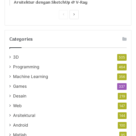
Arsitektur dengan SketchUp & V-Ray
Previous
Next
page
page
Categories
3D
505
Programming
464
Machine Learning
356
Games
337
Desain
219
Web
147
Arsitektural
144
Android
100
Matlab
95