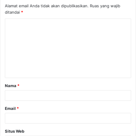
Alamat email Anda tidak akan dipublikasikan.
Ruas yang wajib
ditandai
*
K
o
m
e
n
t
a
Nama
*
r
*
Email
*
Situs Web