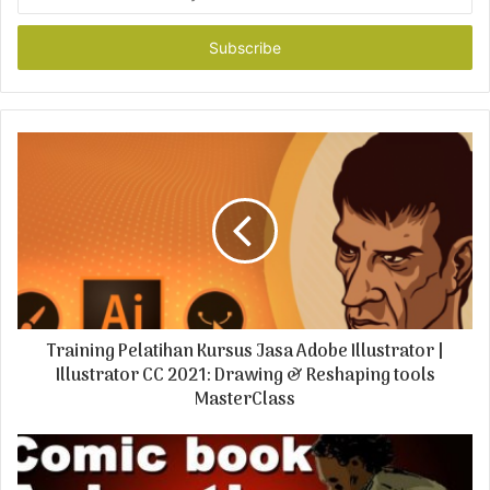
n
t
e
r
y
o
u
r
E
m
a
i
l
a
d
Training Pelatihan Kursus Jasa Adobe Illustrator |
d
r
Illustrator CC 2021: Drawing & Reshaping tools
e
MasterClass
s
s