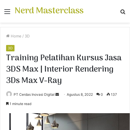
Nerd Masterclass
Menu
S
fo
Home
/
3D
3D
Training Pelatihan Kursus Jasa
3DS Max | Interior Rendering
3Ds Max V-Ray
PT Cerdas Inovasi Digital
S
Agustus 8, 2022
0
137
e
1 minute read
n
d
a
n