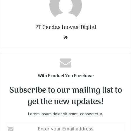
PT Cerdas Inovasi Digital
W
e
b
s
i
t
With Product You Purchase
e
Subscribe to our mailing list to
get the new updates!
Lorem ipsum dolor sit amet, consectetur.
E