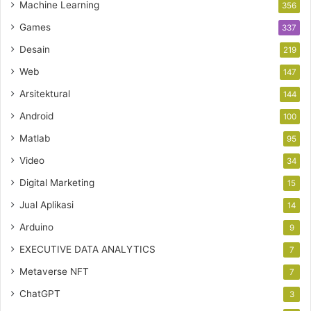
Machine Learning
356
Games
337
Desain
219
Web
147
Arsitektural
144
Android
100
Matlab
95
Video
34
Digital Marketing
15
Jual Aplikasi
14
Arduino
9
EXECUTIVE DATA ANALYTICS
7
Metaverse NFT
7
ChatGPT
3