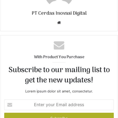
PT Cerdas Inovasi Digital
W
e
b
s
i
t
With Product You Purchase
e
Subscribe to our mailing list to
get the new updates!
Lorem ipsum dolor sit amet, consectetur.
E
n
t