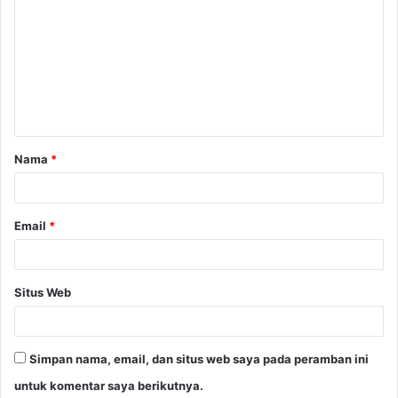
o
m
e
n
t
a
Nama
*
r
*
Email
*
Situs Web
Simpan nama, email, dan situs web saya pada peramban ini
untuk komentar saya berikutnya.