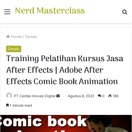
Nerd Masterclass
Menu
S
fo
Home
/
Desain
Desain
Training Pelatihan Kursus Jasa
After Effects | Adobe After
Effects Comic Book Animation
PT Cerdas Inovasi Digital
S
Agustus 8, 2022
0
180
e
1 minute read
n
d
a
n