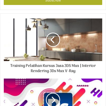
e
r
y
o
u
r
E
m
a
i
l
a
d
Training Pelatihan Kursus Jasa 3DS Max | Interior
d
r
Rendering 3Ds Max V-Ray
e
s
s