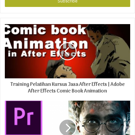
e
r
y
o
u
r
E
m
a
i
l
a
d
Training Pelatihan Kursus Jasa After Effects | Adobe
d
r
After Effects Comic Book Animation
e
s
s