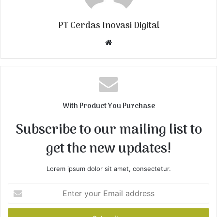
PT Cerdas Inovasi Digital
W
e
b
s
i
t
With Product You Purchase
e
Subscribe to our mailing list to
get the new updates!
Lorem ipsum dolor sit amet, consectetur.
E
n
t