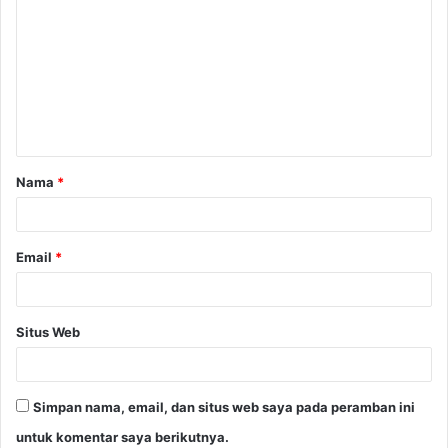
o
m
e
n
t
a
Nama
*
r
*
Email
*
Situs Web
Simpan nama, email, dan situs web saya pada peramban ini
untuk komentar saya berikutnya.