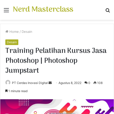
Nerd Masterclass
Menu
S
fo
Home
/
Desain
Desain
Training Pelatihan Kursus Jasa
Photoshop | Photoshop
Jumpstart
PT Cerdas Inovasi Digital
S
Agustus 8, 2022
0
108
e
1 minute read
n
d
a
n