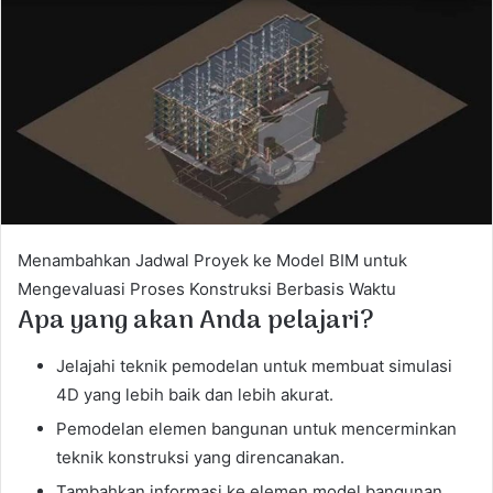
a
n
e
m
a
i
l
Menambahkan Jadwal Proyek ke Model BIM untuk
Mengevaluasi Proses Konstruksi Berbasis Waktu
Apa yang akan Anda pelajari?
Jelajahi teknik pemodelan untuk membuat simulasi
4D yang lebih baik dan lebih akurat.
Pemodelan elemen bangunan untuk mencerminkan
teknik konstruksi yang direncanakan.
Tambahkan informasi ke elemen model bangunan