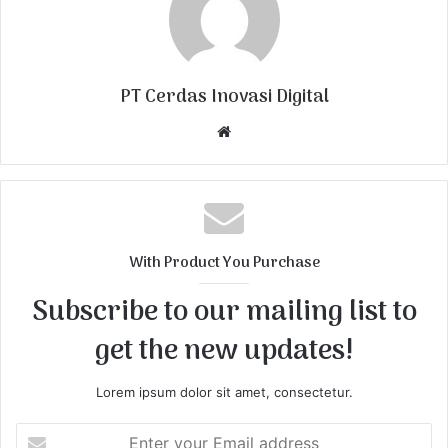
PT Cerdas Inovasi Digital
W
e
b
s
i
t
With Product You Purchase
e
Subscribe to our mailing list to
get the new updates!
Lorem ipsum dolor sit amet, consectetur.
E