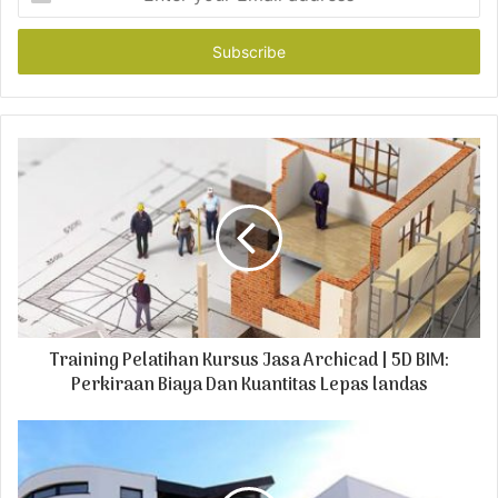
n
t
e
r
y
o
u
r
E
m
a
i
l
a
d
Training Pelatihan Kursus Jasa Archicad | 5D BIM:
d
r
Perkiraan Biaya Dan Kuantitas Lepas landas
e
s
s