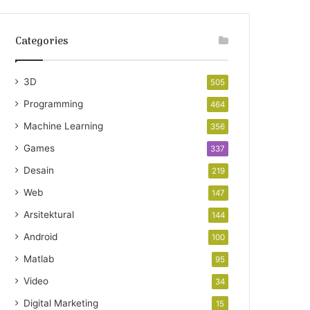
Categories
3D
505
Programming
464
Machine Learning
356
Games
337
Desain
219
Web
147
Arsitektural
144
Android
100
Matlab
95
Video
34
Digital Marketing
15