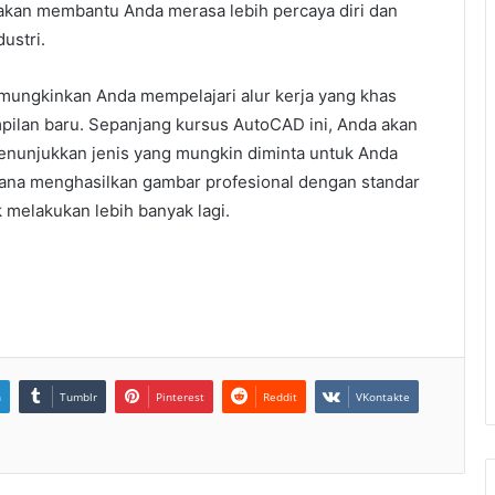
 akan membantu Anda merasa lebih percaya diri dan
ustri.
emungkinkan Anda mempelajari alur kerja yang khas
pilan baru. Sepanjang kursus AutoCAD ini, Anda akan
enunjukkan jenis yang mungkin diminta untuk Anda
imana menghasilkan gambar profesional dengan standar
 melakukan lebih banyak lagi.
n
Tumblr
Pinterest
Reddit
VKontakte