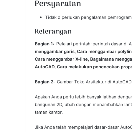
Persyaratan
Tidak diperlukan pengalaman pemrograma
Keterangan
Bagian 1:
Pelajari perintah-perintah dasar di
menggambar garis, Cara menggambar polyline, 
Cara menggambar X-line, Bagaimana mengga
AutoCAD, Cara melakukan pencocokan proper
Bagian 2:
Gambar Toko Arsitektur di AutoCAD
Apakah Anda perlu lebih banyak latihan deng
bangunan 2D, ubah dengan menambahkan lantai 
taman kantor.
Jika Anda telah mempelajari dasar-dasar Auto