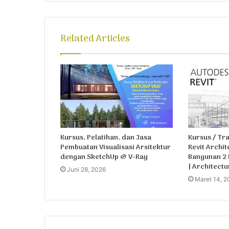
Related Articles
Kursus, Pelatihan, dan Jasa
Kursus / Tra
Pembuatan Visualisasi Arsitektur
Revit Archit
dengan SketchUp & V-Ray
Bangunan 2 L
| Architect
Juni 28, 2026
Maret 14, 2