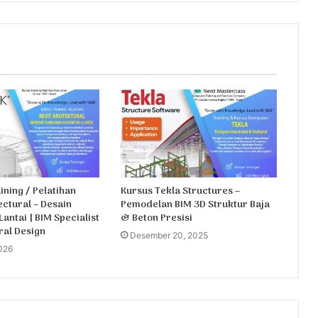
ining / Pelatihan
Kursus Tekla Structures –
ectural – Desain
Pemodelan BIM 3D Struktur Baja
antai | BIM Specialist
& Beton Presisi
ural Design
Desember 20, 2025
026