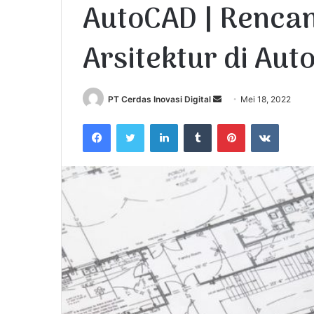
AutoCAD | Renca
Arsitektur di Au
PT Cerdas Inovasi Digital
S
Mei 18, 2022
e
Facebook
Twitter
LinkedIn
Tumblr
Pinterest
VKontakte
n
d
a
n
e
m
a
i
l