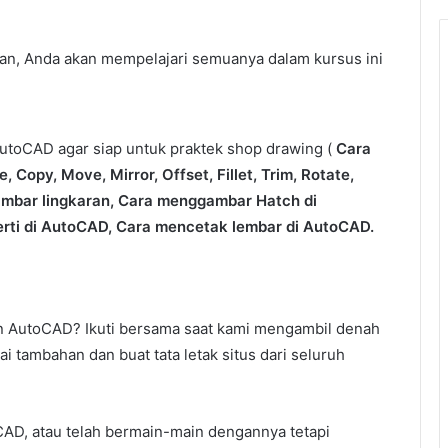
n, Anda akan mempelajari semuanya dalam kursus ini
 AutoCAD agar siap untuk praktek shop drawing (
Cara
Copy, Move, Mirror, Offset, Fillet, Trim, Rotate,
mbar lingkaran, Cara menggambar Hatch di
ti di AutoCAD, Cara mencetak lembar di AutoCAD.
an AutoCAD? Ikuti bersama saat kami mengambil denah
tambahan dan buat tata letak situs dari seluruh
CAD, atau telah bermain-main dengannya tetapi