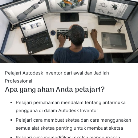
a
n
e
m
a
i
l
Pelajari Autodesk Inventor dari awal dan Jadilah
Professional
Apa yang akan Anda pelajari?
Pelajari pemahaman mendalam tentang antarmuka
pengguna di dalam Autodesk Inventor
Pelajari cara membuat sketsa dan cara menggunakan
semua alat sketsa penting untuk membuat sketsa
Pelajari cara memodifikasi sketsa menggunakan