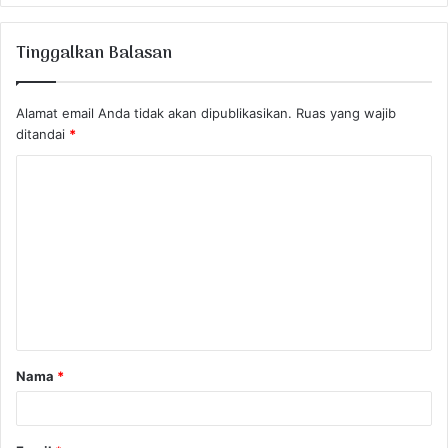
Tinggalkan Balasan
Alamat email Anda tidak akan dipublikasikan.
Ruas yang wajib
ditandai
*
K
o
m
e
n
t
a
Nama
*
r
*