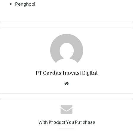
Penghobi
PT Cerdas Inovasi Digital
W
e
b
s
i
t
With Product You Purchase
e