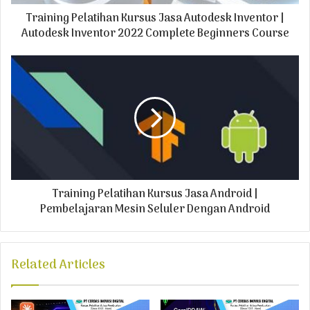
d
Training Pelatihan Kursus Jasa Autodesk Inventor |
d
r
Autodesk Inventor 2022 Complete Beginners Course
e
s
s
Training Pelatihan Kursus Jasa Android |
Pembelajaran Mesin Seluler Dengan Android
Related Articles