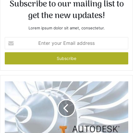
Subscribe to our mailing list to
get the new updates!
Lorem ipsum dolor sit amet, consectetur.
E
n
t
e
r
y
o
u
r
E
m
a
i
l
a