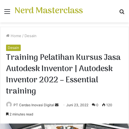
Nerd Masterclass
Menu
S
fo
Home
/
Desain
Desain
Training Pelatihan Kursus Jasa
Autodesk Inventor | Autodesk
Inventor 2022 – Essential
training
PT Cerdas Inovasi Digital
S
Juni 23, 2022
0
120
e
2 minutes read
n
d