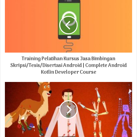
u
r
E
m
a
i
l
a
d
Training Pelatihan Kursus Jasa Bimbingan
d
r
Skripsi/Tesis/Disertasi Android | Complete Android
e
Kotlin Developer Course
s
s