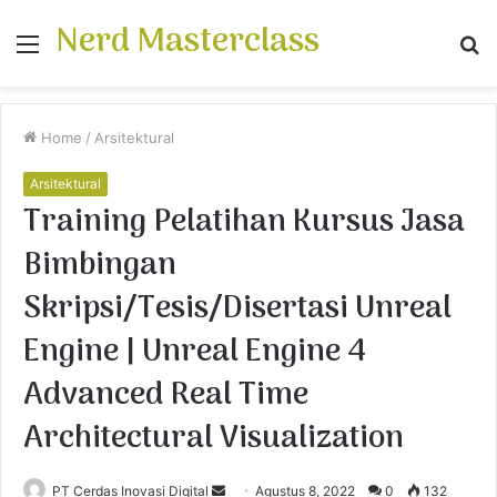
Nerd Masterclass
Menu
S
fo
Home
/
Arsitektural
Arsitektural
Training Pelatihan Kursus Jasa
Bimbingan
Skripsi/Tesis/Disertasi Unreal
Engine | Unreal Engine 4
Advanced Real Time
Architectural Visualization
PT Cerdas Inovasi Digital
S
Agustus 8, 2022
0
132