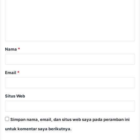
m
e
n
t
a
Nama
*
r
*
Email
*
Situs Web
Simpan nama, email, dan situs web saya pada peramban ini
untuk komentar saya berikutnya.