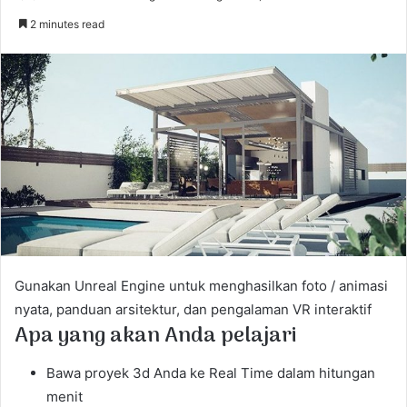
e
2 minutes read
n
d
a
n
e
m
a
i
l
Gunakan Unreal Engine untuk menghasilkan foto / animasi
nyata, panduan arsitektur, dan pengalaman VR interaktif
Apa yang akan Anda pelajari
Bawa proyek 3d Anda ke Real Time dalam hitungan
menit