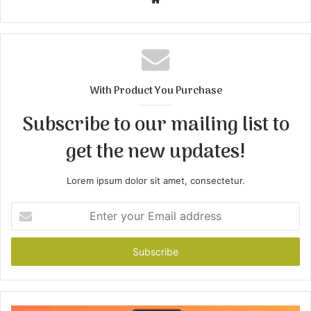
e
b
s
i
t
With Product You Purchase
e
Subscribe to our mailing list to
get the new updates!
Lorem ipsum dolor sit amet, consectetur.
E
n
t
e
r
y
o