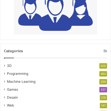
Categories
3D
505
Programming
464
Machine Learning
356
Games
337
Desain
219
Web
147