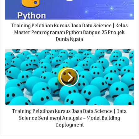
l
a
d
Training Pelatihan Kursus Jasa Data Science | Kelas
d
r
Master Pemrograman Python Bangun 25 Proyek
e
Dunia Nyata
s
s
Training Pelatihan Kursus Jasa Data Science | Data
Science Sentiment Analysis – Model Building
Deployment