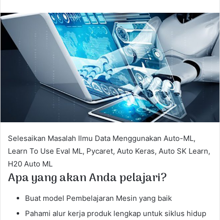
n
d
a
n
e
m
a
i
l
Selesaikan Masalah Ilmu Data Menggunakan Auto-ML,
Learn To Use Eval ML, Pycaret, Auto Keras, Auto SK Learn,
H20 Auto ML
Apa yang akan Anda pelajari?
Buat model Pembelajaran Mesin yang baik
Pahami alur kerja produk lengkap untuk siklus hidup