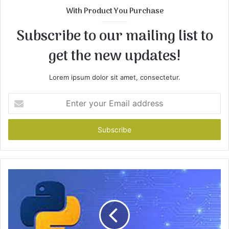
t
With Product You Purchase
e
Subscribe to our mailing list to
get the new updates!
Lorem ipsum dolor sit amet, consectetur.
E
n
t
e
r
y
o
u
r
E
m
a
i