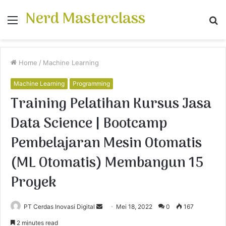
Nerd Masterclass
Menu
S
fo
Home
/
Machine Learning
Machine Learning
Programming
Training Pelatihan Kursus Jasa
Data Science | Bootcamp
Pembelajaran Mesin Otomatis
(ML Otomatis) Membangun 15
Proyek
PT Cerdas Inovasi Digital
S
Mei 18, 2022
0
167
e
2 minutes read