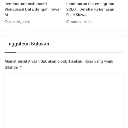
Pembuatan Dashboard
Pembuatan Sistem Python
Visualisasi Data dengan Power
YOLO ~ Deteksi Kekerasan
BI
Fisik Siswa
Juni 28, 2026
Juni 27, 2026
Tinggalkan Balasan
Alamat email Anda tidak akan dipublikasikan.
Ruas yang wajib
ditandai
*
K
o
m
e
n
t