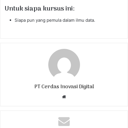
Untuk siapa kursus ini:
Siapa pun yang pemula dalam ilmu data.
PT Cerdas Inovasi Digital
W
e
b
s
i