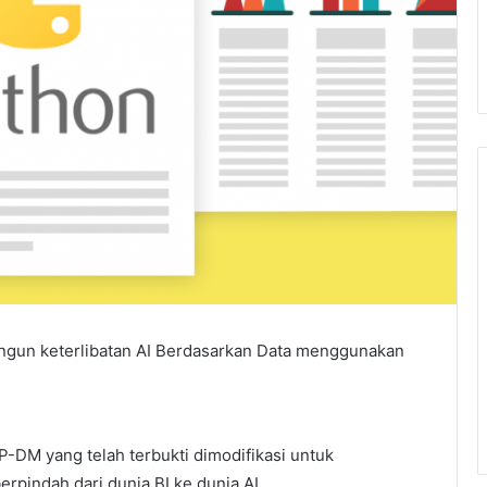
gun keterlibatan AI Berdasarkan Data menggunakan
-DM yang telah terbukti dimodifikasi untuk
erpindah dari dunia BI ke dunia AI