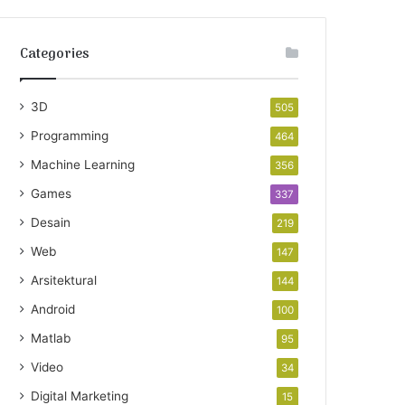
Categories
3D
505
Programming
464
Machine Learning
356
Games
337
Desain
219
Web
147
Arsitektural
144
Android
100
Matlab
95
Video
34
Digital Marketing
15