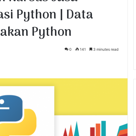
si Python | Data
akan Python
0
141
3 minutes read