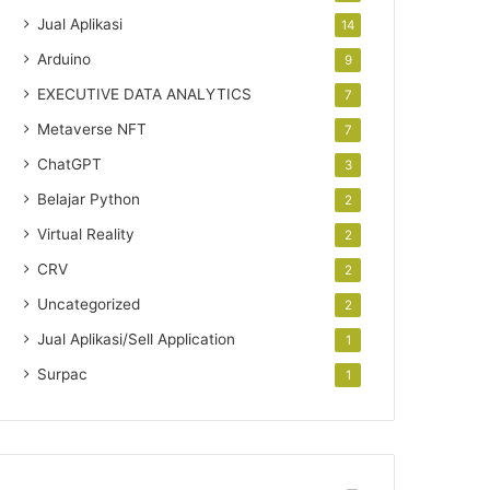
Jual Aplikasi
14
Arduino
9
EXECUTIVE DATA ANALYTICS
7
Metaverse NFT
7
ChatGPT
3
Belajar Python
2
Virtual Reality
2
CRV
2
Uncategorized
2
Jual Aplikasi/Sell Application
1
Surpac
1