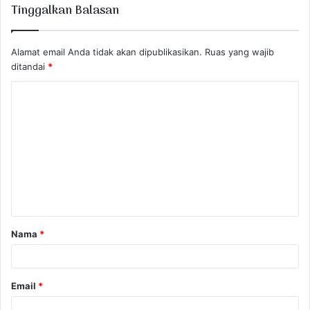
Tinggalkan Balasan
Alamat email Anda tidak akan dipublikasikan.
Ruas yang wajib
ditandai
*
K
o
m
e
n
t
a
Nama
*
r
*
Email
*