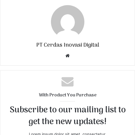
PT Cerdas Inovasi Digital
W
e
b
s
i
t
With Product You Purchase
e
Subscribe to our mailing list to
get the new updates!
Lorem ipsum dolor sit amet, consectetur.