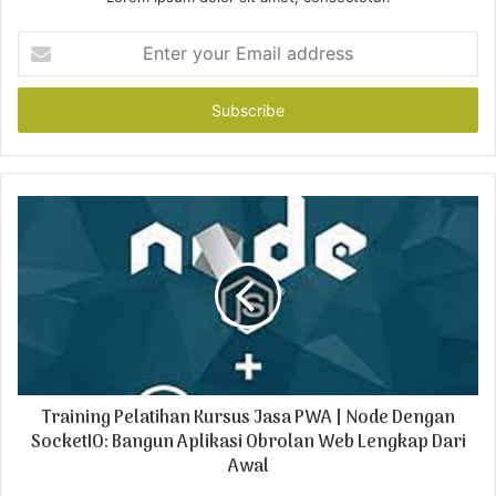
E
n
t
e
r
y
o
u
r
E
m
a
i
l
a
d
Training Pelatihan Kursus Jasa PWA | Node Dengan
d
r
SocketIO: Bangun Aplikasi Obrolan Web Lengkap Dari
e
Awal
s