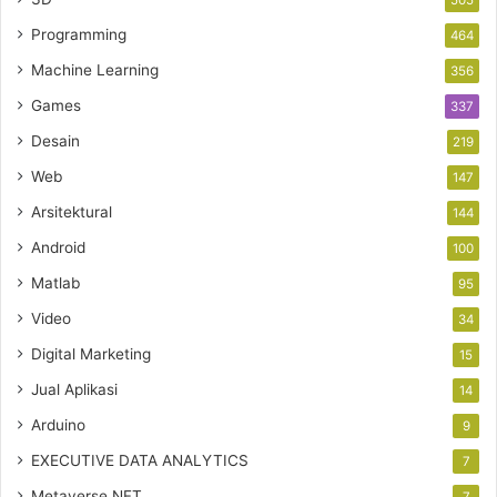
505
Programming
464
Machine Learning
356
Games
337
Desain
219
Web
147
Arsitektural
144
Android
100
Matlab
95
Video
34
Digital Marketing
15
Jual Aplikasi
14
Arduino
9
EXECUTIVE DATA ANALYTICS
7
Metaverse NFT