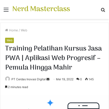
Nerd Masterclass
Menu
S
fo
Home
/
Web
Web
Training Pelatihan Kursus Jasa
PWA | Aplikasi Web Progresif –
Pemula Hingga Mahir
PT Cerdas Inovasi Digital
S
Mei 19, 2022
0
145
e
2 minutes read
n
d
a
n