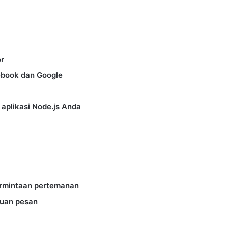
or
ebook dan Google
aplikasi Node.js Anda
ermintaan pertemanan
huan pesan