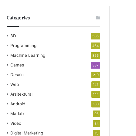
Categories
3D
505
Programming
464
Machine Learning
356
Games
337
Desain
219
Web
147
Arsitektural
144
Android
100
Matlab
95
Video
34
Digital Marketing
15