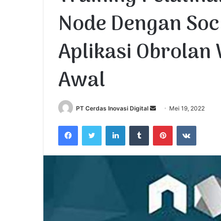
Node Dengan Soc
Aplikasi Obrolan
Awal
PT Cerdas Inovasi Digital
S
Mei 19, 2022
e
Facebook
Twitter
LinkedIn
Tumblr
Pinterest
VKontakte
n
d
a
n
e
m
a
i