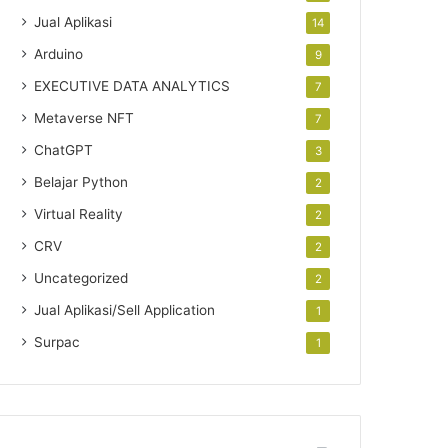
Jual Aplikasi
14
Arduino
9
EXECUTIVE DATA ANALYTICS
7
Metaverse NFT
7
ChatGPT
3
Belajar Python
2
Virtual Reality
2
CRV
2
Uncategorized
2
Jual Aplikasi/Sell Application
1
Surpac
1