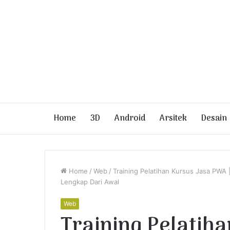
Home
3D
Android
Arsitek
Desain
Home
/
Web
/
Training Pelatihan Kursus Jasa PWA
Lengkap Dari Awal
Web
Training Pelatih