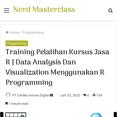
Nerd Masterclass
Menu
S
fo
Home
/
Programming
Programming
Training Pelatihan Kursus Jasa
R | Data Analysis Dan
Visualization Menggunakan R
Programming
PT Cerdas Inovasi Digital
S
Juni 23, 2022
0
134
e
1 minute read
n
d