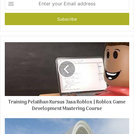
E
n
t
e
r
y
o
u
r
E
m
a
i
l
a
d
Training Pelatihan Kursus Jasa Roblox | Roblox Game
d
r
Development Mastering Course
e
s
s