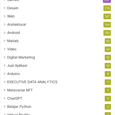
Desain
219
Web
147
Arsitektural
144
Android
100
Matlab
95
Video
34
Digital Marketing
15
Jual Aplikasi
14
Arduino
9
EXECUTIVE DATA ANALYTICS
7
Metaverse NFT
7
ChatGPT
3
Belajar Python
2
Virtual Reality
2