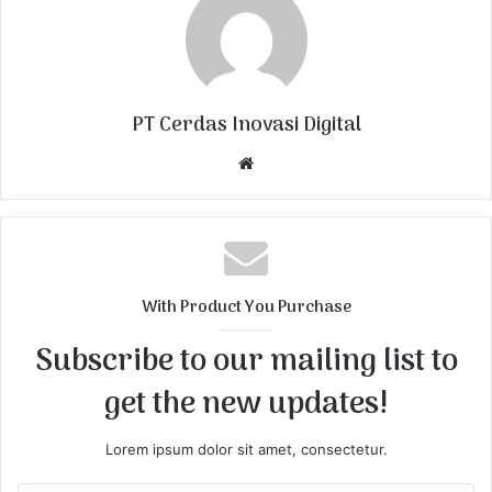
PT Cerdas Inovasi Digital
W
e
b
s
i
t
With Product You Purchase
e
Subscribe to our mailing list to
get the new updates!
Lorem ipsum dolor sit amet, consectetur.