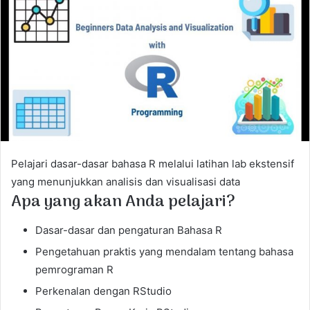
a
n
e
m
a
i
l
Pelajari dasar-dasar bahasa R melalui latihan lab ekstensif
yang menunjukkan analisis dan visualisasi data
Apa yang akan Anda pelajari?
Dasar-dasar dan pengaturan Bahasa R
Pengetahuan praktis yang mendalam tentang bahasa
pemrograman R
Perkenalan dengan RStudio