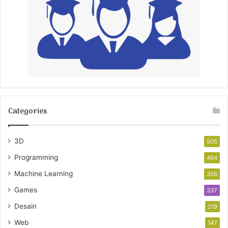
Categories
3D
505
Programming
464
Machine Learning
356
Games
337
Desain
219
Web
147