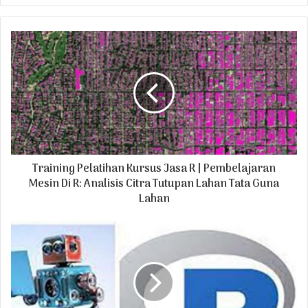
y
o
u
r
E
m
a
i
l
a
d
Training Pelatihan Kursus Jasa R | Pembelajaran
d
r
Mesin Di R: Analisis Citra Tutupan Lahan Tata Guna
e
Lahan
s
s