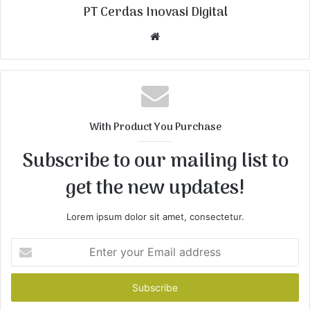
PT Cerdas Inovasi Digital
W
e
b
s
i
t
With Product You Purchase
e
Subscribe to our mailing list to
get the new updates!
Lorem ipsum dolor sit amet, consectetur.
E
n
t
e
r