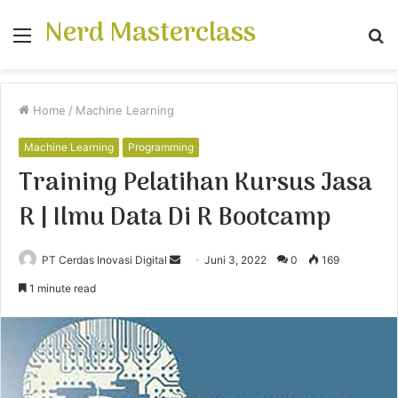
Nerd Masterclass
Menu
S
fo
Home
/
Machine Learning
Machine Learning
Programming
Training Pelatihan Kursus Jasa
R | Ilmu Data Di R Bootcamp
PT Cerdas Inovasi Digital
S
Juni 3, 2022
0
169
e
1 minute read
n
d
a
n
e