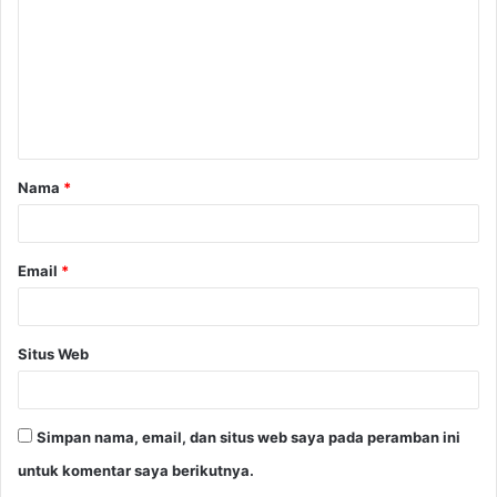
m
e
n
t
a
Nama
*
r
*
Email
*
Situs Web
Simpan nama, email, dan situs web saya pada peramban ini
untuk komentar saya berikutnya.