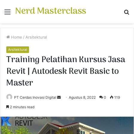
Nerd Masterclass
Menu
S
fo
Home
/
Arsitektural
Arsitektural
Training Pelatihan Kursus Jasa
Revit | Autodesk Revit Basic to
Master
PT Cerdas Inovasi Digital
S
Agustus 8, 2022
0
119
e
2 minutes read
n
d
a
n