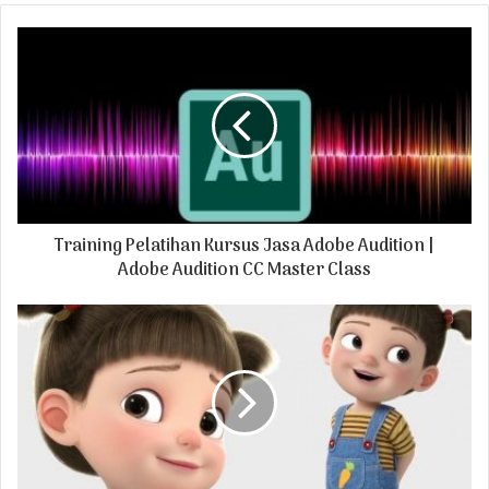
o
u
r
E
m
a
i
l
a
d
Training Pelatihan Kursus Jasa Adobe Audition |
d
r
Adobe Audition CC Master Class
e
s
s