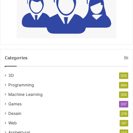
Categories
3D
505
Programming
464
Machine Learning
356
Games
337
Desain
219
Web
147
Arsitektural
144