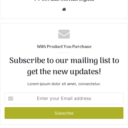
W
e
b
s
i
t
With Product You Purchase
e
Subscribe to our mailing list to
get the new updates!
Lorem ipsum dolor sit amet, consectetur.
E
n
t
e
r
y