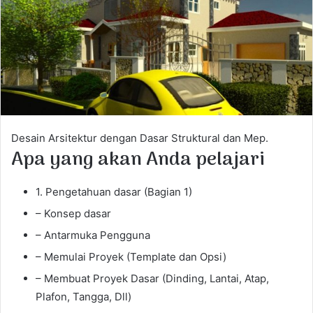
e
m
a
i
l
Desain Arsitektur dengan Dasar Struktural dan Mep.
Apa yang akan Anda pelajari
1. Pengetahuan dasar (Bagian 1)
– Konsep dasar
– Antarmuka Pengguna
– Memulai Proyek (Template dan Opsi)
– Membuat Proyek Dasar (Dinding, Lantai, Atap,
Plafon, Tangga, Dll)