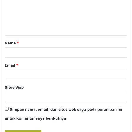
e
n
t
a
Nama
*
r
*
Email
*
Situs Web
Simpan nama, email, dan situs web saya pada peramban ini
untuk komentar saya berikutnya.