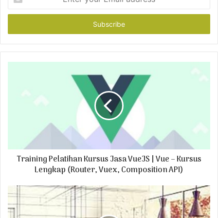
n
t
e
r
y
o
u
r
E
m
a
i
l
a
d
Training Pelatihan Kursus Jasa VueJS | Vue – Kursus
d
r
Lengkap (Router, Vuex, Composition API)
e
s
s