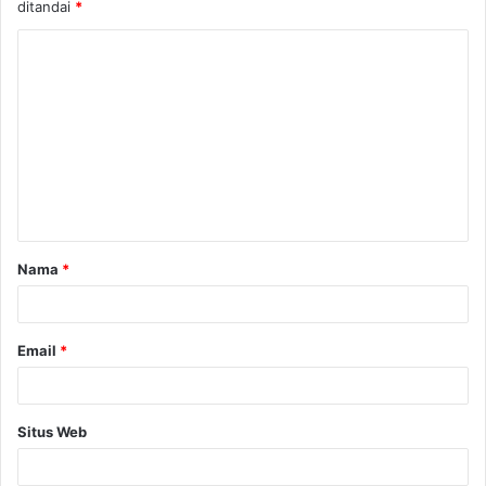
ditandai
*
K
o
m
e
n
t
a
Nama
*
r
*
Email
*
Situs Web