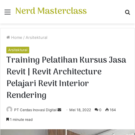
Nerd Masterclass
Menu
S
fo
Home
/
Arsitektural
Arsitektural
Training Pelatihan Kursus Jasa
Revit | Revit Architecture
Pelajari Revit Interior
Rendering
PT Cerdas Inovasi Digital
S
Mei 18, 2022
0
164
e
1 minute read
n
d