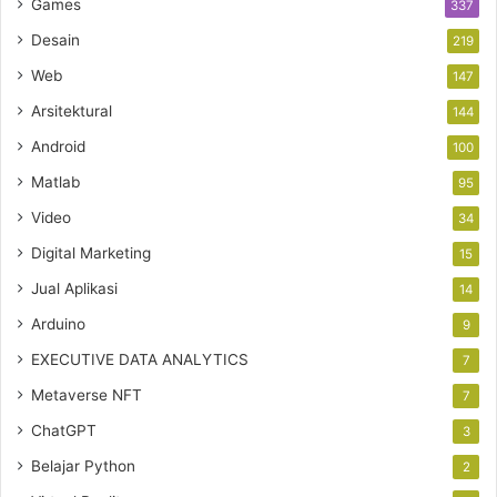
Games
337
Desain
219
Web
147
Arsitektural
144
Android
100
Matlab
95
Video
34
Digital Marketing
15
Jual Aplikasi
14
Arduino
9
EXECUTIVE DATA ANALYTICS
7
Metaverse NFT
7
ChatGPT
3
Belajar Python
2