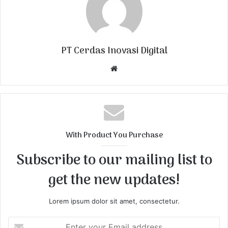
PT Cerdas Inovasi Digital
W
e
b
s
i
t
With Product You Purchase
e
Subscribe to our mailing list to
get the new updates!
Lorem ipsum dolor sit amet, consectetur.
E