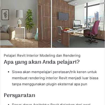
a
n
e
m
a
i
l
Pelajari Revit Interior Modeling dan Rendering
Apa yang akan Anda pelajari?
Siswa akan mempelajari peretasan/trik keren untuk
membuat rendering interior Revit menjadi luar biasa
tanpa menggunakan plugin eksternal apa pun
Persyaratan
Dasar-dasar Arsitektur Revit diajarkan dari awal