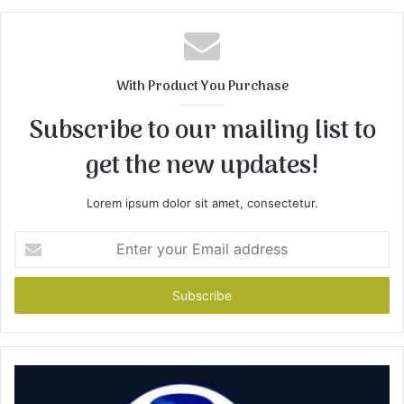
b
s
i
t
With Product You Purchase
e
Subscribe to our mailing list to
get the new updates!
Lorem ipsum dolor sit amet, consectetur.
E
n
t
e
r
y
o
u
r