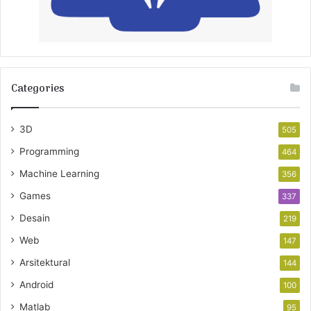
Categories
3D
505
Programming
464
Machine Learning
356
Games
337
Desain
219
Web
147
Arsitektural
144
Android
100
Matlab
95