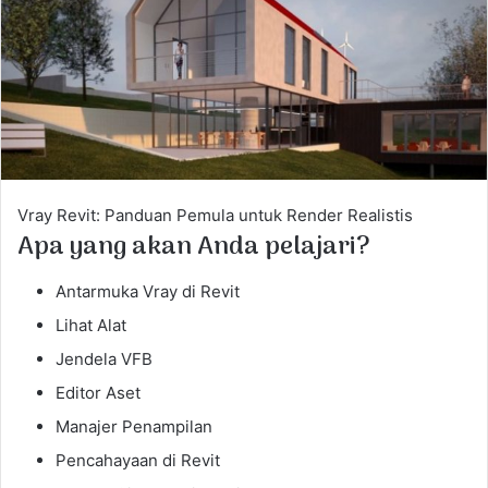
e
m
a
i
l
Vray Revit: Panduan Pemula untuk Render Realistis
Apa yang akan Anda pelajari?
Antarmuka Vray di Revit
Lihat Alat
Jendela VFB
Editor Aset
Manajer Penampilan
Pencahayaan di Revit