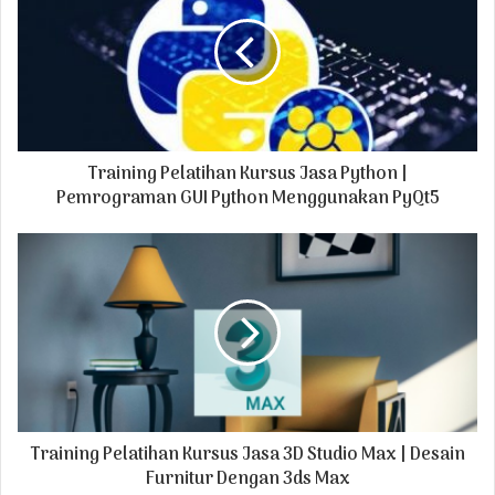
E
m
a
i
l
a
d
Training Pelatihan Kursus Jasa Python |
d
r
Pemrograman GUI Python Menggunakan PyQt5
e
s
s
Training Pelatihan Kursus Jasa 3D Studio Max | Desain
Furnitur Dengan 3ds Max