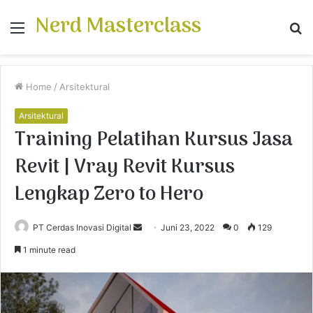
Nerd Masterclass
Menu
S
fo
Home
/
Arsitektural
Arsitektural
Training Pelatihan Kursus Jasa
Revit | Vray Revit Kursus
Lengkap Zero to Hero
PT Cerdas Inovasi Digital
S
Juni 23, 2022
0
129
e
1 minute read
n
d
a
n