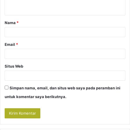
t
a
Nama
*
r
*
Email
*
Situs Web
Simpan nama, email, dan situs web saya pada peramban ini
untuk komentar saya berikutnya.