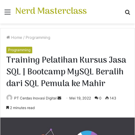
Nerd Masterclass
Menu
S
fo
Home
/
Programming
Programming
Training Pelatihan Kursus Jasa
SQL | Bootcamp MySQL Beralih
dari SQL Pemula ke Mahir
PT Cerdas Inovasi Digital
S
Mei 19, 2022
0
143
e
2 minutes read
n
d
a
n