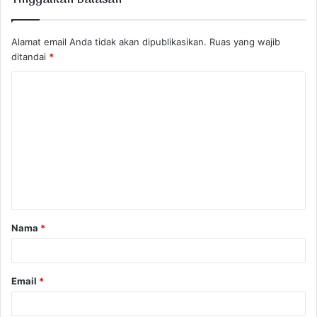
Alamat email Anda tidak akan dipublikasikan.
Ruas yang wajib
ditandai
*
K
o
m
e
n
t
a
Nama
*
r
*
Email
*