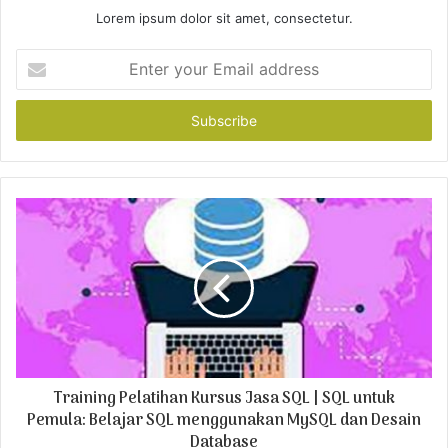
Lorem ipsum dolor sit amet, consectetur.
E
n
t
e
r
y
o
u
r
E
m
a
i
l
a
d
Training Pelatihan Kursus Jasa SQL | SQL untuk
d
r
Pemula: Belajar SQL menggunakan MySQL dan Desain
e
Database