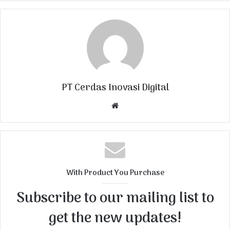
PT Cerdas Inovasi Digital
W
e
b
s
i
t
With Product You Purchase
e
Subscribe to our mailing list to
get the new updates!