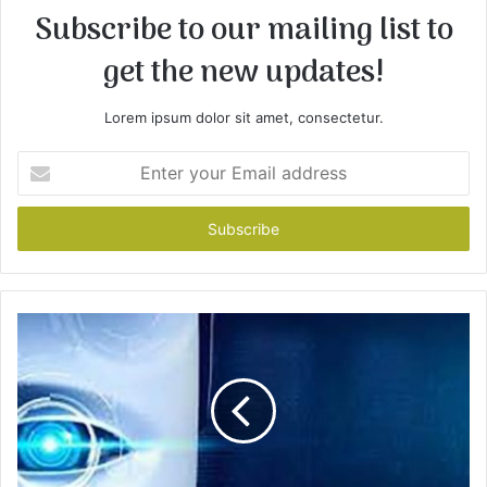
Subscribe to our mailing list to
get the new updates!
Lorem ipsum dolor sit amet, consectetur.
E
n
t
e
r
y
o
u
r
E
m
a
i
l
a