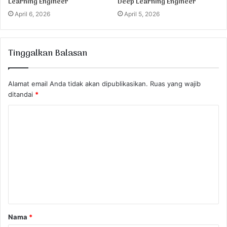
Learning Engineer
Deep Learning Engineer
April 6, 2026
April 5, 2026
Tinggalkan Balasan
Alamat email Anda tidak akan dipublikasikan.
Ruas yang wajib
ditandai
*
K
o
m
e
n
t
a
Nama
*
r