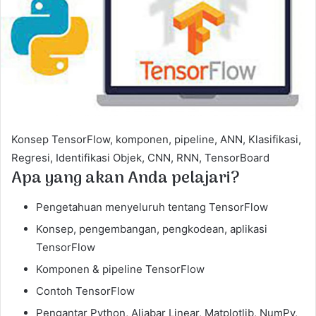
e
m
a
i
l
Konsep TensorFlow, komponen, pipeline, ANN, Klasifikasi,
Regresi, Identifikasi Objek, CNN, RNN, TensorBoard
Apa yang akan Anda pelajari?
Pengetahuan menyeluruh tentang TensorFlow
Konsep, pengembangan, pengkodean, aplikasi
TensorFlow
Komponen & pipeline TensorFlow
Contoh TensorFlow
Pengantar Python, Aljabar Linear, Matplotlib, NumPy,