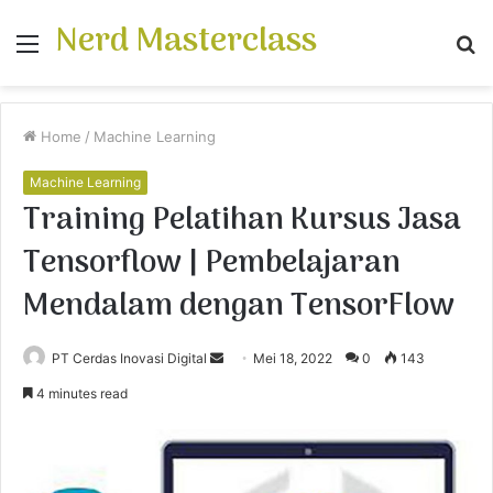
Nerd Masterclass
Menu
S
fo
Home
/
Machine Learning
Machine Learning
Training Pelatihan Kursus Jasa
Tensorflow | Pembelajaran
Mendalam dengan TensorFlow
PT Cerdas Inovasi Digital
S
Mei 18, 2022
0
143
e
4 minutes read
n
d
a
n