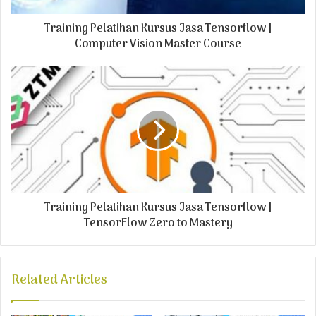
d
Training Pelatihan Kursus Jasa Tensorflow |
d
r
Computer Vision Master Course
e
s
s
Training Pelatihan Kursus Jasa Tensorflow |
TensorFlow Zero to Mastery
Related Articles