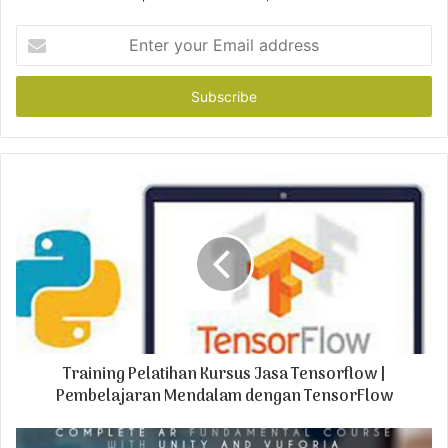
E
n
t
e
r
y
o
u
r
E
m
a
i
l
a
d
Training Pelatihan Kursus Jasa Tensorflow |
d
r
Pembelajaran Mendalam dengan TensorFlow
e
s