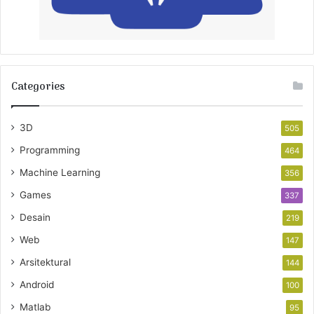
Categories
3D
505
Programming
464
Machine Learning
356
Games
337
Desain
219
Web
147
Arsitektural
144
Android
100
Matlab
95