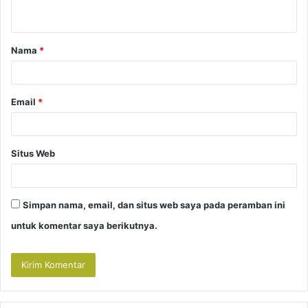
t
a
Nama
*
r
*
Email
*
Situs Web
Simpan nama, email, dan situs web saya pada peramban ini
untuk komentar saya berikutnya.