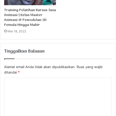
Training Pelatihan Kursus Jasa
Animasi | Kelas Master
Animasi & Pemodelan 3D
Pemula Hingga Mahir
Mei 18, 2022
Tinggalkan Balasan
Alamat email Anda tidak akan dipublikasikan.
Ruas yang wajib
ditandai
*
K
o
m
e
n