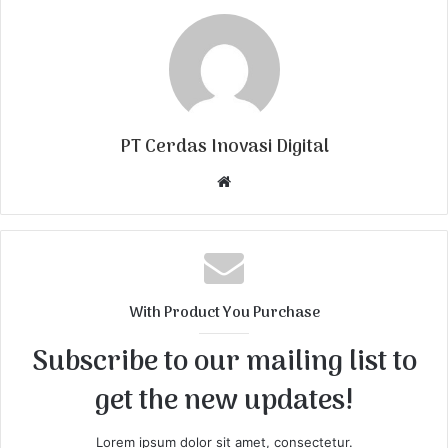
PT Cerdas Inovasi Digital
W
e
b
s
i
t
With Product You Purchase
e
Subscribe to our mailing list to
get the new updates!
Lorem ipsum dolor sit amet, consectetur.