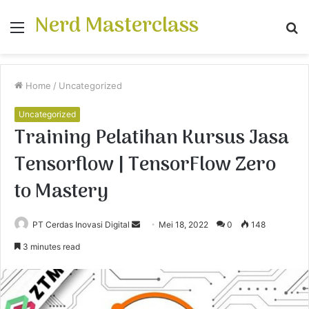
Nerd Masterclass
Menu
S
fo
Home
/
Uncategorized
Uncategorized
Training Pelatihan Kursus Jasa
Tensorflow | TensorFlow Zero
to Mastery
PT Cerdas Inovasi Digital
S
Mei 18, 2022
0
148
e
3 minutes read
n
d
a
n