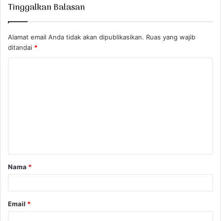
Tinggalkan Balasan
Alamat email Anda tidak akan dipublikasikan.
Ruas yang wajib
ditandai
*
K
o
m
e
n
t
a
Nama
*
r
*
Email
*