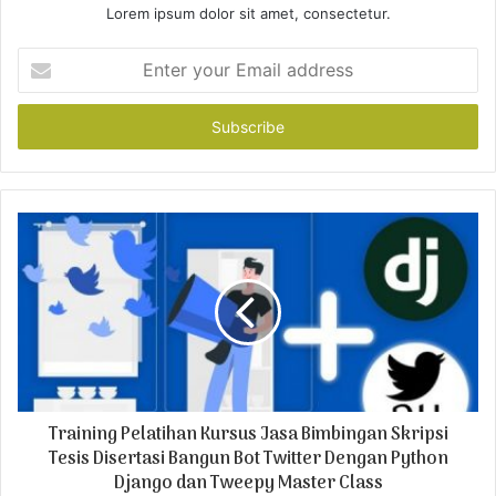
Lorem ipsum dolor sit amet, consectetur.
E
n
t
e
r
y
o
u
r
E
m
a
i
l
a
d
Training Pelatihan Kursus Jasa Bimbingan Skripsi
d
r
Tesis Disertasi Bangun Bot Twitter Dengan Python
e
Django dan Tweepy Master Class