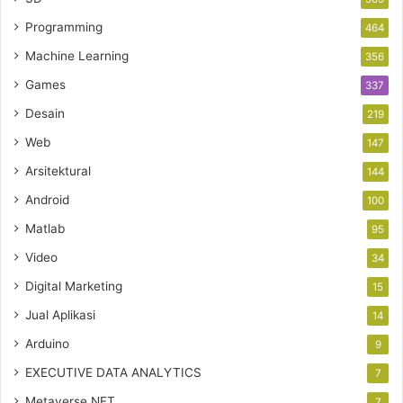
Programming
464
Machine Learning
356
Games
337
Desain
219
Web
147
Arsitektural
144
Android
100
Matlab
95
Video
34
Digital Marketing
15
Jual Aplikasi
14
Arduino
9
EXECUTIVE DATA ANALYTICS
7
Metaverse NFT
7