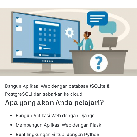
n
d
a
n
e
m
a
i
l
Bangun Aplikasi Web dengan database (SQLite &
PostgreSQL) dan sebarkan ke cloud
Apa yang akan Anda pelajari?
Bangun Aplikasi Web dengan Django
Membangun Aplikasi Web dengan Flask
Buat lingkungan virtual dengan Python