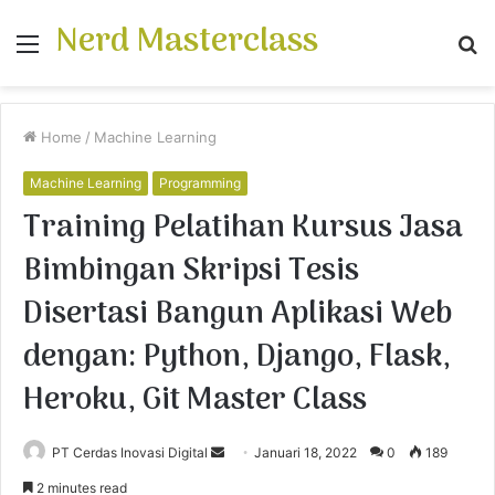
Nerd Masterclass
Menu
S
fo
Home
/
Machine Learning
Machine Learning
Programming
Training Pelatihan Kursus Jasa
Bimbingan Skripsi Tesis
Disertasi Bangun Aplikasi Web
dengan: Python, Django, Flask,
Heroku, Git Master Class
PT Cerdas Inovasi Digital
S
Januari 18, 2022
0
189
e
2 minutes read