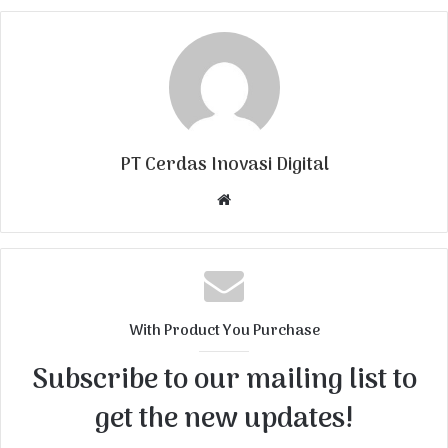
PT Cerdas Inovasi Digital
W
e
b
s
i
t
With Product You Purchase
e
Subscribe to our mailing list to
get the new updates!