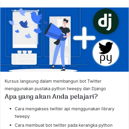
n
d
a
n
e
m
a
i
l
Kursus langsung dalam membangun bot Twitter
menggunakan pustaka python tweepy dan Django
Apa yang akan Anda pelajari?
Cara mengakses twitter api menggunakan library
tweepy
Cara membuat bot twitter pada kerangka python