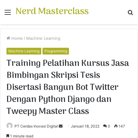
Nerd Masterclass
Menu
S
fo
Home
/
Machine Learning
Machine Learning
Programming
Training Pelatihan Kursus Jasa
Bimbingan Skripsi Tesis
Disertasi Bangun Bot Twitter
Dengan Python Django dan
Tweepy Master Class
PT Cerdas Inovasi Digital
S
Januari 18, 2022
0
147
e
1 minute read