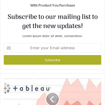
t
With Product You Purchase
e
Subscribe to our mailing list to
get the new updates!
Lorem ipsum dolor sit amet, consectetur.
E
n
t
e
r
y
o
u
r
E
m
a
i