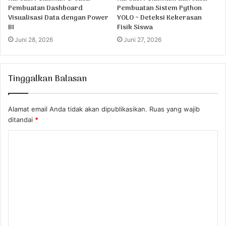
Pembuatan Dashboard
Pembuatan Sistem Python
Visualisasi Data dengan Power
YOLO ~ Deteksi Kekerasan
BI
Fisik Siswa
Juni 28, 2026
Juni 27, 2026
Tinggalkan Balasan
Alamat email Anda tidak akan dipublikasikan.
Ruas yang wajib
ditandai
*
K
o
m
e
n
t