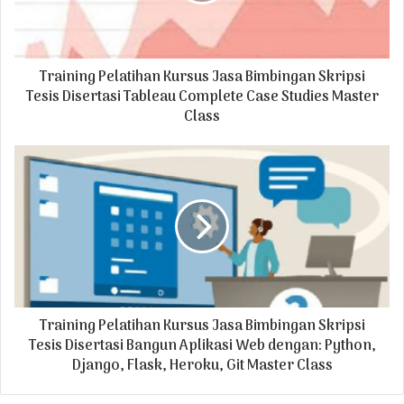
l
a
d
Training Pelatihan Kursus Jasa Bimbingan Skripsi
d
r
Tesis Disertasi Tableau Complete Case Studies Master
e
Class
s
s
Training Pelatihan Kursus Jasa Bimbingan Skripsi
Tesis Disertasi Bangun Aplikasi Web dengan: Python,
Django, Flask, Heroku, Git Master Class