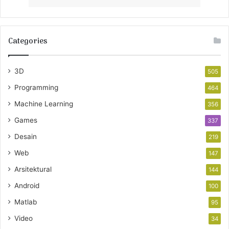
Categories
3D
505
Programming
464
Machine Learning
356
Games
337
Desain
219
Web
147
Arsitektural
144
Android
100
Matlab
95
Video
34