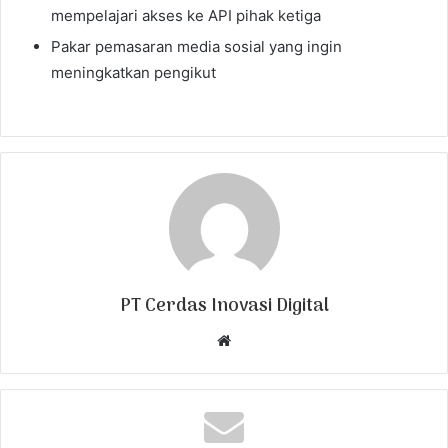
mempelajari akses ke API pihak ketiga
Pakar pemasaran media sosial yang ingin
meningkatkan pengikut
PT Cerdas Inovasi Digital
W
e
b
s
i